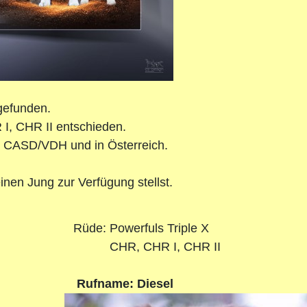
gefunden.
I, CHR II entschieden.
im CASD/VDH und in Österreich.
nen Jung zur Verfügung stellst.
un Rüde: Powerfuls Triple X
HR, CHR I, CHR II
ame: Diesel