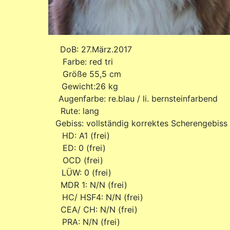
2021 DoB: 27.März.20
red Farbe: red tri
ße 55,5 cm
icht:26 kg
farbe: re.blau / li. bernsteinfarbend
e: lang
iss Gebiss: vollständig korrektes Scherengebiss
 A1 (frei)
 0 (frei)
D (frei)
: 0 (frei)
 1: N/N (frei)
/ HSF4: N/N (frei)
/ CH: N/N (frei)
: N/N (frei)