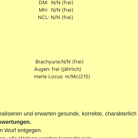
 N/N (frei)
 N/N (frei)
: N/N (frei)
achyurie:N/N (frei)
en: frei (jährlich)
rle Locus: m/Mc(215)
ealisieren und erwarten gesunde, korrekte, charakterlic
uswertungen.
en Wurf entgegen.