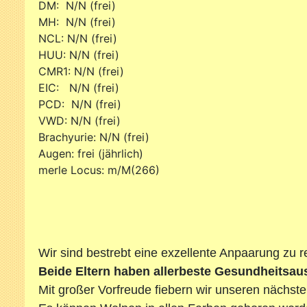
DM: N/N (frei) DM:
MH: N/N (frei) MH:
NCL: N/N (frei) NCL
HUU: N/N (frei)
CMR1: N/N (frei)
EIC: N/N (frei)
PCD: N/N (frei)
VWD: N/N (frei)
Brachyurie: N/N (frei) Br
Augen: frei (jährlich) Aug
merle Locus: m/M(266) me
Wir sind bestrebt eine exzellente Anpaarung zu r
Beide Eltern haben allerbeste Gesundheitsa
Mit großer Vorfreude fiebern wir unseren nächst