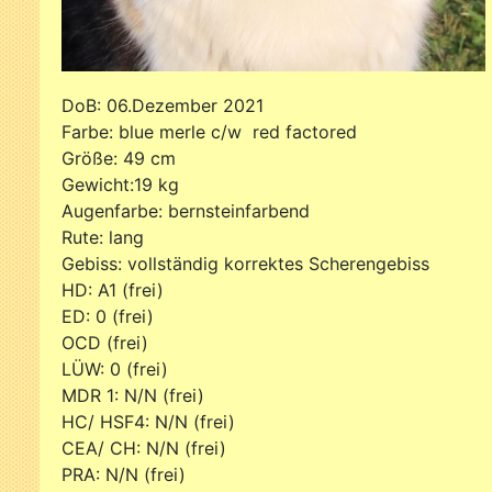
DoB: 06.Dezember 
Farbe: blue merle c/w red facto
Größe: 49 cm Grö
Gewicht:19 kg Gew
Augenfarbe: bernsteinfarbend Augen
Rute: lang Rut
Gebiss: vollständig korrektes Scherengeb
HD: A1 (frei) HD:
ED: 0 (frei) ED:
OCD (frei) OC
LÜW: 0 (frei) LÜW
MDR 1: N/N (frei) MDR
HC/ HSF4: N/N (frei) HC
CEA/ CH: N/N (frei) CEA
PRA: N/N (frei) PRA