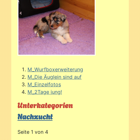
M_Wurfboxerweiterung
M_Die Äuglein sind auf
M_Einzelfotos
M_2Tage jung!
Unterkategorien
Nachzucht
Seite 1 von 4