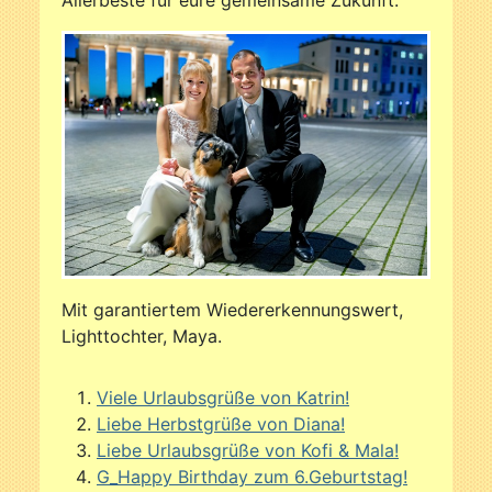
Allerbeste für eure gemeinsame Zukunft.
Mit garantiertem Wiedererkennungswert,
Lighttochter, Maya.
Viele Urlaubsgrüße von Katrin!
Liebe Herbstgrüße von Diana!
Liebe Urlaubsgrüße von Kofi & Mala!
G_Happy Birthday zum 6.Geburtstag!