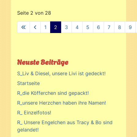
Seite 2 von 28
1
2
3
4
5
6
7
8
9
Neuste Beiträge
S_Liv & Diesel, unsere Livi ist gedeckt!
Startseite
R_die Köfferchen sind gepackt!
R_unsere Herzchen haben ihre Namen!
R_ Einzelfotos!
R_ Unsere Engelchen aus Tracy & Bo sind
gelandet!