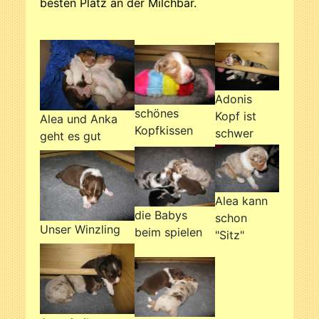
besten Platz an der Milchbar.
Adonis
schönes
Kopf ist
Alea und Anka
Kopfkissen
schwer
geht es gut
Alea kann
die Babys
schon
Unser Winzling
beim spielen
"Sitz"